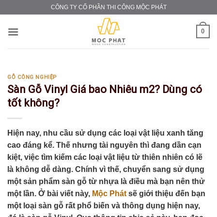
Skip
CÔNG TY CỔ PHẦN THI CÔNG MỘC PHÁT
to
content
0
GỖ CÔNG NGHIỆP
Sàn Gỗ Vinyl Giá bao Nhiêu m2? Dùng có
tốt không?
Hiện nay, nhu cầu sử dụng các loại vật liệu xanh tăng
cao đáng kể. Thế nhưng tài nguyên thì đang dần cạn
kiệt, việc tìm kiếm các loại vật liệu từ thiên nhiên có lẽ
là không dễ dàng. Chính vì thế, chuyển sang sử dụng
một sản phẩm sàn gỗ từ nhựa là điều mà bạn nên thử
một lần. Ở bài viết này,
Mộc Phát
sẽ giới thiệu đến bạn
một loại sàn gỗ rất phổ biến và thông dụng hiện nay,