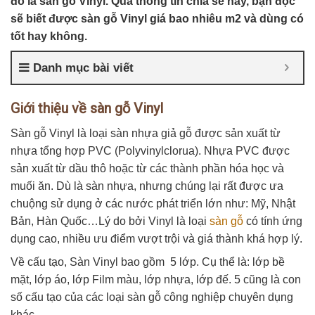
đó là sàn gỗ Vinyl. Qua thông tin chia sẻ này, bạn đọc
sẽ biết được sàn gỗ Vinyl giá bao nhiêu m2 và dùng có
tốt hay không.
Danh mục bài viết
Giới thiệu về sàn gỗ Vinyl
Sàn gỗ Vinyl là loại sàn nhựa giả gỗ được sản xuất từ
nhựa tổng hợp PVC (Polyvinylclorua). Nhựa PVC được
sản xuất từ dầu thô hoặc từ các thành phần hóa học và
muối ăn. Dù là sàn nhựa, nhưng chúng lại rất được ưa
chuộng sử dụng ở các nước phát triển lớn như: Mỹ, Nhật
Bản, Hàn Quốc…Lý do bởi Vinyl là loại
sàn gỗ
có tính ứng
dụng cao, nhiều ưu điểm vượt trội và giá thành khá hợp lý.
Về cấu tạo, Sàn Vinyl bao gồm 5 lớp. Cụ thể là: lớp bề
mặt, lớp áo, lớp Film màu, lớp nhựa, lớp đế. 5 cũng là con
số cấu tạo của các loại sàn gỗ công nghiệp chuyên dụng
khác.