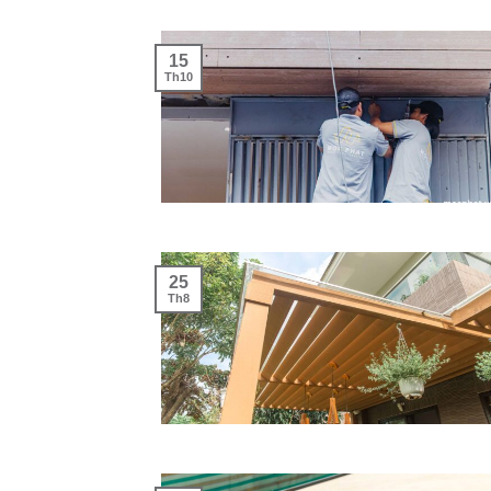
15
Th10
25
Th8