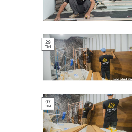
29
Th4
07
Th4