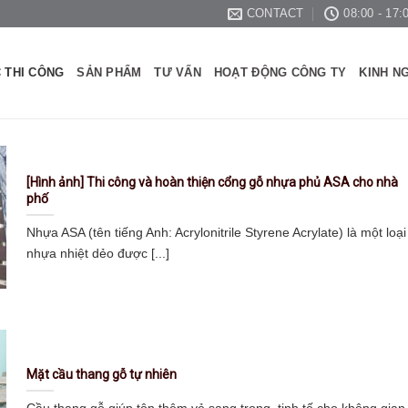
CONTACT
08:00 - 17:
 THI CÔNG
SẢN PHẨM
TƯ VẤN
HOẠT ĐỘNG CÔNG TY
KINH N
[Hình ảnh] Thi công và hoàn thiện cổng gỗ nhựa phủ ASA cho nhà
phố
Nhựa ASA (tên tiếng Anh: Acrylonitrile Styrene Acrylate) là một loại
nhựa nhiệt dẻo được [...]
Mặt cầu thang gỗ tự nhiên
Cầu thang gỗ giúp tôn thêm vẻ sang trọng, tinh tế cho không gian