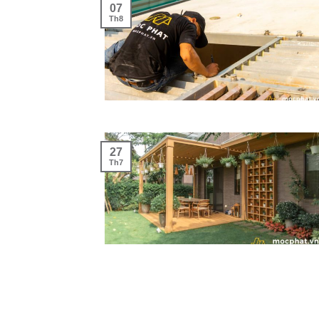
07
Th8
27
Th7