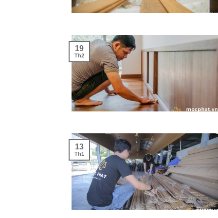
19
Th2
13
Th1