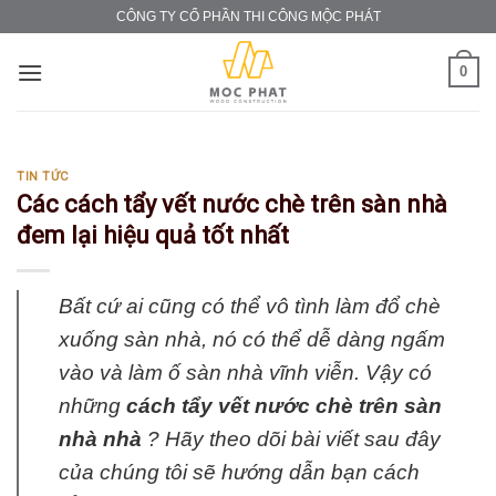
Skip
CÔNG TY CỔ PHẦN THI CÔNG MỘC PHÁT
to
content
0
TIN TỨC
Các cách tẩy vết nước chè trên sàn nhà
đem lại hiệu quả tốt nhất
Bất cứ ai cũng có thể vô tình làm đổ chè
xuống sàn nhà, nó có thể dễ dàng ngấm
vào và làm ố sàn nhà vĩnh viễn. Vậy có
những
cách tẩy vết nước chè trên sàn
nhà nhà
? Hãy theo dõi bài viết sau đây
của chúng tôi sẽ hướng dẫn bạn cách