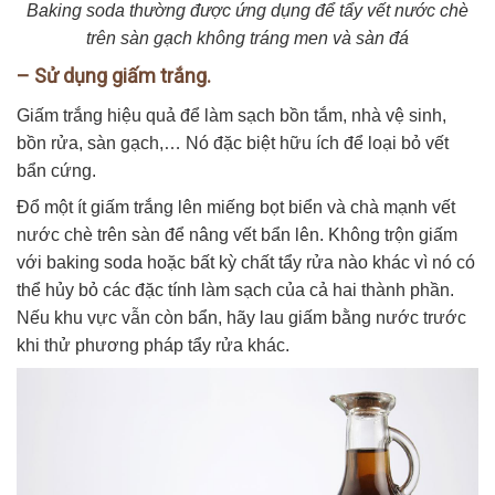
Baking soda thường được ứng dụng để tẩy vết nước chè
trên sàn gạch không tráng men và sàn đá
– Sử dụng giấm trắng.
Giấm trắng hiệu quả để làm sạch bồn tắm, nhà vệ sinh,
bồn rửa, sàn gạch,… Nó đặc biệt hữu ích để loại bỏ vết
bẩn cứng.
Đổ một ít giấm trắng lên miếng bọt biển và chà mạnh vết
nước chè trên sàn để nâng vết bẩn lên. Không trộn giấm
với baking soda hoặc bất kỳ chất tẩy rửa nào khác vì nó có
thể hủy bỏ các đặc tính làm sạch của cả hai thành phần.
Nếu khu vực vẫn còn bẩn, hãy lau giấm bằng nước trước
khi thử phương pháp tẩy rửa khác.