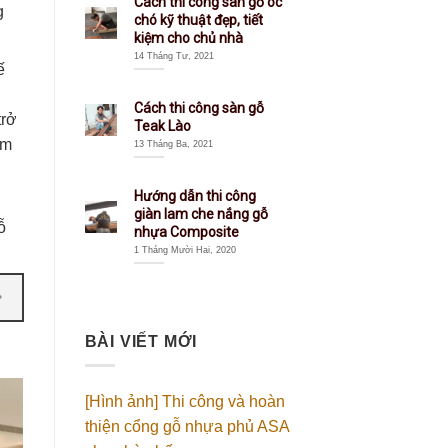
Cách thi công sàn gỗ óc
g
chó kỹ thuật đẹp, tiết
kiệm cho chủ nhà
14 Tháng Tư, 2021
ế
Cách thi công sàn gỗ
trở
Teak Lào
ểm
13 Tháng Ba, 2021
Hướng dẫn thi công
giàn lam che nắng gỗ
̃
nhựa Composite
1 Tháng Mười Hai, 2020
BÀI VIẾT MỚI
[Hình ảnh] Thi công và hoàn
thiện cổng gỗ nhựa phủ ASA