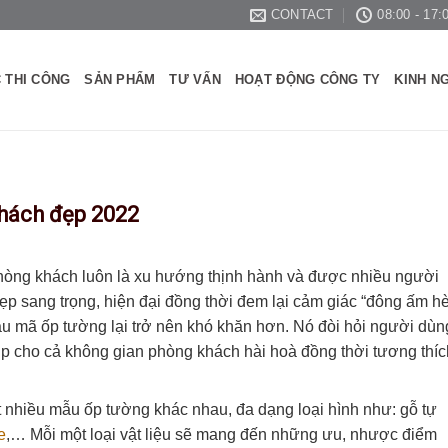
CONTACT
08:00 - 17:
 THI CÔNG
SẢN PHẨM
TƯ VẤN
HOẠT ĐỘNG CÔNG TY
KINH N
hách đẹp 2022
hòng khách luôn là xu hướng thịnh hành và được nhiều người
p sang trọng, hiện đại đồng thời đem lại cảm giác “đông ấm h
ẫu mã ốp tường lại trở nên khó khăn hơn. Nó đòi hỏi người dùn
iúp cho cả không gian phòng khách hài hoà đồng thời tương thíc
t nhiều mẫu ốp tường khác nhau, đa dạng loại hình như: gỗ tự
e
,… Mỗi một loại vật liệu sẽ mang đến những ưu, nhược điểm