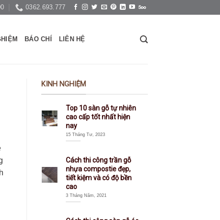
00
0362.693.777
GHIỆM
BÁO CHÍ
LIÊN HỆ
KINH NGHIỆM
Top 10 sàn gỗ tự nhiên
cao cấp tốt nhất hiện
nay
15 Tháng Tư, 2023
è
g
Cách thi công trần gỗ
nhựa compostie đẹp,
h
tiết kiệm và có độ bền
cao
3 Tháng Năm, 2021