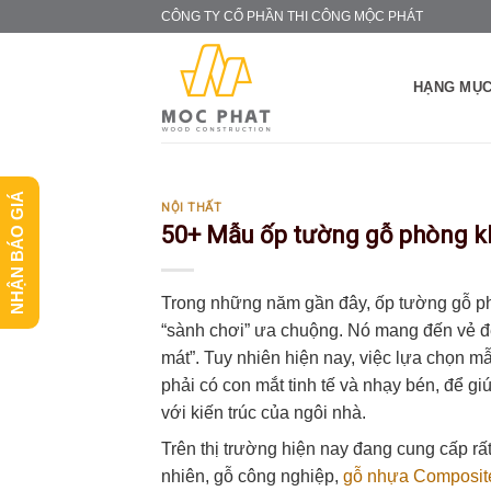
Skip
CÔNG TY CỔ PHẦN THI CÔNG MỘC PHÁT
to
content
HẠNG MỤC
NHẬN BÁO GIÁ
NỘI THẤT
50+ Mẫu ốp tường gỗ phòng k
Trong những năm gần đây, ốp tường gỗ p
“sành chơi” ưa chuộng. Nó mang đến vẻ đẹ
mát”. Tuy nhiên hiện nay, việc lựa chọn m
phải có con mắt tinh tế và nhạy bén, để g
với kiến trúc của ngôi nhà.
Trên thị trường hiện nay đang cung cấp rấ
nhiên, gỗ công nghiệp,
gỗ nhựa Composit