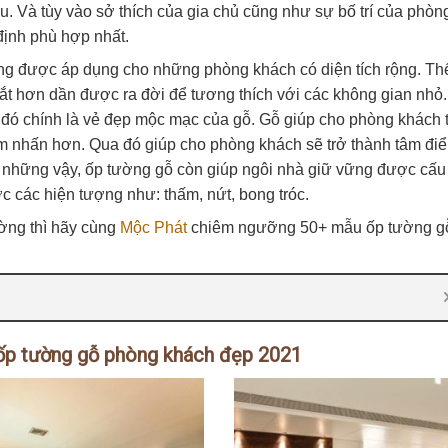
u. Và tùy vào sở thích của gia chủ cũng như sự bố trí của phòn
định phù hợp nhất.
ường được áp dụng cho những phòng khách có diện tích rộng. Th
t hơn dần được ra đời để tương thích với các không gian nhỏ.
đó chính là vẻ đẹp mộc mạc của gỗ. Gỗ giúp cho phòng khách 
ểm nhấn hơn. Qua đó giúp cho phòng khách sẽ trở thành tâm đi
 những vậy, ốp tường gỗ còn giúp ngôi nhà giữ vững được cấu
ợc các hiện tượng như: thấm, nứt, bong tróc.
ờng thì hãy cùng
Mộc Phát
chiêm ngưỡng 50+ mẫu ốp tường gô
p tường gỗ phòng khách đẹp 2021