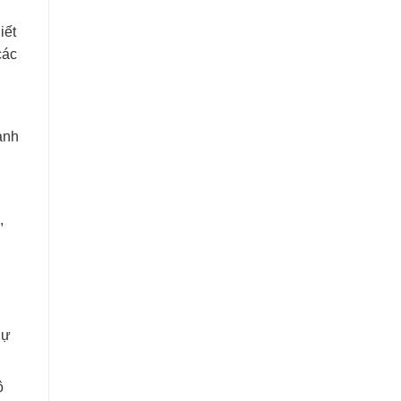
iết
các
anh
,
dự
ô