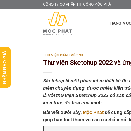
Skip
CÔNG TY CỔ PHẦN THI CÔNG MỘC PHÁT
to
content
HẠNG MỤC
NHẬN BÁO GIÁ
THƯ VIỆN KIẾN TRÚC SƯ
Thư viện Sketchup 2022 và ứ
Sketchup là một phần mềm thiết kế đồ
mềm chuyên dụng, được nhiều kiến trúc
là với thư viện Sketchup 2022 có sẵn 
kiến trúc, đồ họa của mình.
Bài viết dưới đây,
Mộc Phát
sẽ cung cấp
giúp bạn biết thêm về các ưu điểm nổi 