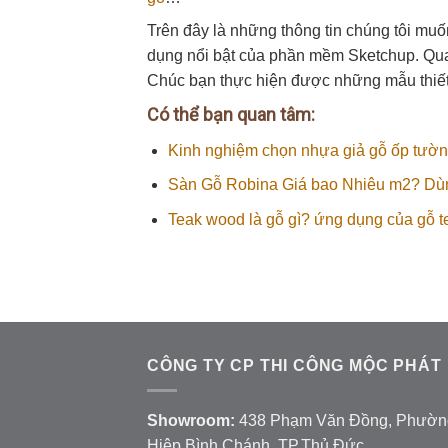
Trên đây là những thông tin chúng tôi mu
dụng nổi bật của phần mềm Sketchup. Qua
Chúc bạn thực hiện được những mẫu thiết
Có thể bạn quan tâm:
Kinh nghiệm chọn nhựa giả gỗ ốp tườ
Sàn Gỗ Robina Giá bao Nhiêu m2? Dùn
Teak wood là gỗ gì? ứng dụng của gỗ t
CÔNG TY CP THI CÔNG MỘC PHÁT
Showroom:
438 Phạm Văn Đồng, Phườn
Hiệp Bình Chánh, TP.Thủ Đức