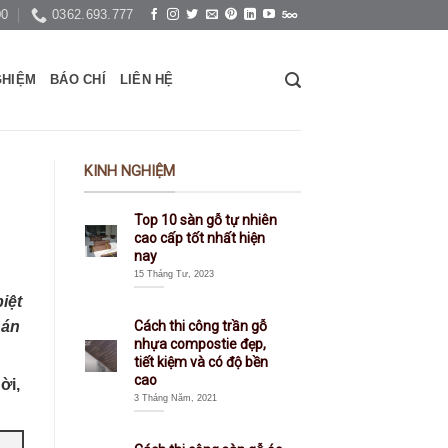
00
0362.693.777
GHIỆM
BÁO CHÍ
LIÊN HỆ
KINH NGHIỆM
Top 10 sàn gỗ tự nhiên
cao cấp tốt nhất hiện
nay
15 Tháng Tư, 2023
iệt
 án
Cách thi công trần gỗ
nhựa compostie đẹp,
tiết kiệm và có độ bền
cao
ời,
3 Tháng Năm, 2021