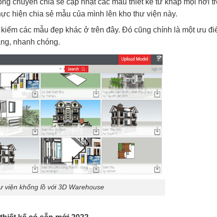
g chuyên chia sẻ cập nhật các mẫu thiết kế từ khắp mọi nơi t
thực hiện chia sẻ mẫu của mình lên kho thư viện này.
m kiếm các mẫu đẹp khác ở trên đây. Đó cũng chính là một ưu đ
dàng, nhanh chóng.
ư viện khổng lồ với 3D Warehouse