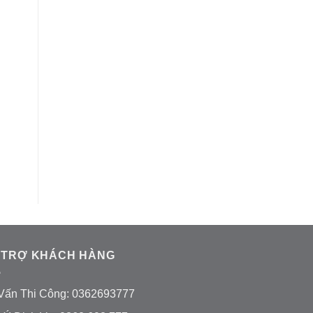
 TRỢ KHÁCH HÀNG
Vấn Thi Công: 0362693777