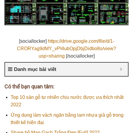
[sociallocker]
https://drive.google.com/file/d/1-
CRORYag9dMY_vPI4ubOpjDbjDidbo8o/view?
usp=sharing
[/sociallocker]
Danh mục bài viết
Có thể bạn quan tâm:
Top 10 sàn gỗ tự nhiên chịu nước được ưa thích nhất
2022
Ứng dụng làm vách ngăn bằng lam nhựa giả gỗ trong
thiết kế hiện đại
Share bộ Map Gạch Trắng Đẹp [Full] 2022