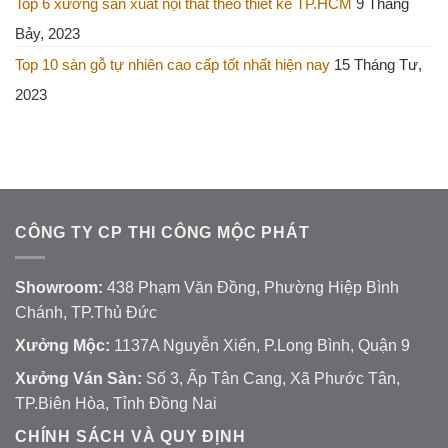
Top 6 xưởng sản xuất nội thất theo thiết kế TP.HCM
9 Tháng
Bảy, 2023
Top 10 sàn gỗ tự nhiên cao cấp tốt nhất hiện nay
15 Tháng Tư,
2023
CÔNG TY CP THI CÔNG MỘC PHÁT
Showroom:
438 Phạm Văn Đồng, Phường Hiệp Bình
Chánh, TP.Thủ Đức
Xưởng Mộc:
1137A Nguyễn Xiển, P.Long Bình, Quận 9
Xưởng Ván Sàn:
Số 3, Ấp Tân Cang, Xã Phước Tân,
TP.Biên Hòa, Tỉnh Đồng Nai
CHÍNH SÁCH VÀ QUY ĐỊNH