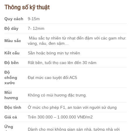
Thông số kỹ thuật
Quy cách
9-15m
Độ dày
7- 12mm
Màu sắc tự nhiên từ nhạt đến đậm với các gam như:
Màu sắc
vàng, nâu, đen sậm…
Kết cấu
Sần hoặc bóng mịn tự nhiên
Độ bền
Rất bền, tuổi thọ cao lên đến 30 năm
Độ
chống
Đạt mức cao tuyệt đối AC5
xước
Mùi
Không có mùi hương đặc trưng.
hương
Độc tính
Ở mức cho phép F1, an toàn với người sử dụng
Giá cả
Trên 300.000 – 1.000.000 VNĐ/m2
Ứng
Dành cho mọi không gian sàn nhà, tường nhà với