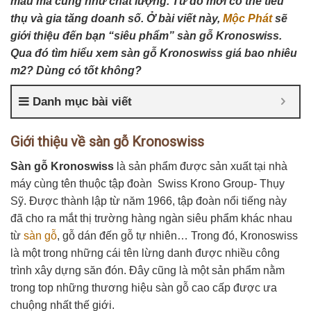
mẫu mã cũng như chất lượng. Từ đó mới có thể tiêu
thụ và gia tăng doanh số. Ở bài viết này,
Mộc Phát
sẽ
giới thiệu đến bạn “siêu phẩm” sàn gỗ Kronoswiss.
Qua đó tìm hiểu xem sàn gỗ Kronoswiss giá bao nhiêu
m2? Dùng có tốt không?
Danh mục bài viết
Giới thiệu về sàn gỗ Kronoswiss
Sàn gỗ Kronoswiss
là sản phẩm được sản xuất tại nhà
máy cùng tên thuộc tập đoàn Swiss Krono Group- Thụy
Sỹ. Được thành lập từ năm 1966, tập đoàn nổi tiếng này
đã cho ra mắt thị trường hàng ngàn siêu phẩm khác nhau
từ
sàn gỗ
, gỗ dán đến gỗ tự nhiên… Trong đó, Kronoswiss
là một trong những cái tên lừng danh được nhiều công
trình xây dựng săn đón. Đây cũng là một sản phẩm nằm
trong top những thương hiệu sàn gỗ cao cấp được ưa
chuộng nhất thế giới.