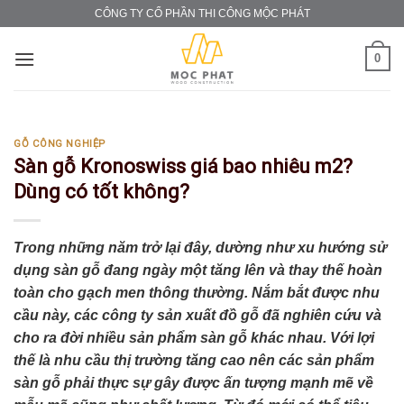
Skip
CÔNG TY CỔ PHẦN THI CÔNG MỘC PHÁT
to
content
0
GỖ CÔNG NGHIỆP
Sàn gỗ Kronoswiss giá bao nhiêu m2?
Dùng có tốt không?
Trong những năm trở lại đây, dường như xu hướng sử
dụng sàn gỗ đang ngày một tăng lên và thay thế hoàn
toàn cho gạch men thông thường. Nắm bắt được nhu
cầu này, các công ty sản xuất đồ gỗ đã nghiên cứu và
cho ra đời nhiều sản phẩm sàn gỗ khác nhau. Với lợi
thế là nhu cầu thị trường tăng cao nên các sản phẩm
sàn gỗ phải thực sự gây được ấn tượng mạnh mẽ về