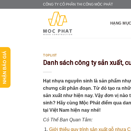
Skip
CÔNG TY CỔ PHẦN THI CÔNG MỘC PHÁT
to
content
HẠNG MỤC
NHẬN BÁO GIÁ
TOPLIST
Danh sách công ty sản xuất, c
Hạt nhựa nguyên sinh là sản phẩm nhự
chưng cất phân đoạn. Từ đó tạo ra nhữ
sản xuất như hiện nay. Vậy đơn vị nào 
sinh? Hãy cùng Mộc Phát điểm qua dan
tại Việt Nam hiện nay nhé!
Có Thể Bạn Quan Tâm:
Giới thiệu quy trình sản xuất gỗ nhựa 