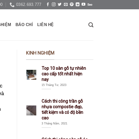
00
0362.693.777
GHIỆM
BÁO CHÍ
LIÊN HỆ
KINH NGHIỆM
Top 10 sàn gỗ tự nhiên
cao cấp tốt nhất hiện
nay
c
15 Tháng Tư, 2023
và
Cách thi công trần gỗ
nhựa compostie đẹp,
h
tiết kiệm và có độ bền
cao
3 Tháng Năm, 2021