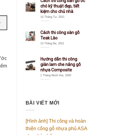
Cách thi công sàn gỗ óc
chó kỹ thuật đẹp, tiết
kiệm cho chủ nhà
14 Tháng Tư, 2021
Cách thi công sàn gỗ
Teak Lào
13 Tháng Ba, 2021
 Ước
Hướng dẫn thi công
giàn lam che nắng gỗ
hiếm
nhựa Composite
1 Tháng Mười Hai, 2020
BÀI VIẾT MỚI
[Hình ảnh] Thi công và hoàn
thiện cổng gỗ nhựa phủ ASA