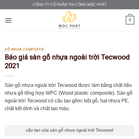
Skip
CÔNG TY CỔ PHẦN THI CÔNG MỘC PHÁT
to
content
0
GỖ NHỰA COMPOSTIE
Báo giá sàn gỗ nhựa ngoài trời Tecwood
2021
Sàn gỗ nhựa ngoài trời Tecwood được làm bằng chất liệu
nhựa gỗ tổng hợp WPC (Wood plastic composite). Sàn gỗ
ngoài trời Tecwood có cấu tạo gồm: bột gỗ, hạt nhựa PE,
chất kết dính và chất tạo màu.
cấu tạo của sàn gỗ nhựa ngoài trời Tecwood