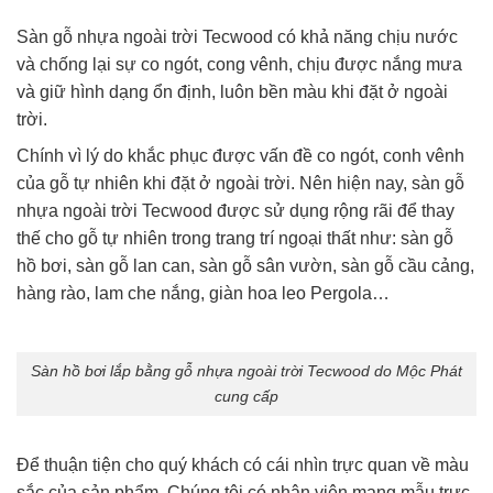
Sàn gỗ nhựa ngoài trời Tecwood có khả năng chịu nước
và chống lại sự co ngót, cong vênh, chịu được nắng mưa
và giữ hình dạng ổn định, luôn bền màu khi đặt ở ngoài
trời.
Chính vì lý do khắc phục được vấn đề co ngót, conh vênh
của gỗ tự nhiên khi đặt ở ngoài trời. Nên hiện nay, sàn gỗ
nhựa ngoài trời Tecwood được sử dụng rộng rãi để thay
thế cho gỗ tự nhiên trong trang trí ngoại thất như: sàn gỗ
hồ bơi, sàn gỗ lan can, sàn gỗ sân vườn, sàn gỗ cầu cảng,
hàng rào, lam che nắng, giàn hoa leo Pergola…
Sàn hồ bơi lắp bằng gỗ nhựa ngoài trời Tecwood do Mộc Phát
cung cấp
Để thuận tiện cho quý khách có cái nhìn trực quan về màu
sắc của sản phẩm. Chúng tôi có nhân viên mang mẫu trực