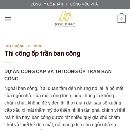
Skip
CÔNG TY CỔ PHẦN THI CÔNG MỘC PHÁT
to
content
0
HOẠT ĐỘNG THI CÔNG
Thi công ốp trần ban công
DỰ ÁN CUNG CẤP VÀ THI CÔNG ỐP TRẦN BAN
CÔNG
Ngoài ban công, ít ai quan tâm đến nhưng nó lại là bộ mặt
của ngôi nhà, của một công trình, nếu chúng ta không
chăm chút, không để ý đến thì thời gian dài sau sẽ xuống
cấp xấu xí mất thẫm mỹ do thiên nhiên tàn phá, chính vì thế
mà hiện nay, ban công được rất nhiều quý gia chủ chăm
chút và thiết kế đẹp mắt, nó mang đến cho ngôi nhà sự