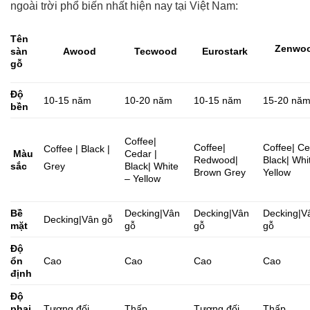
ngoài trời phổ biến nhất hiện nay tại Việt Nam:
Tên
Zenwo
sàn
Awood
Tecwood
Eurostark
gỗ
Độ
10-15 năm
10-20 năm
10-15 năm
15-20 nă
bền
Coffee|
Coffee|
Coffee| Ce
Coffee | Black |
Màu
Cedar |
Redwood|
Black| Whi
sắc
Black| White
Grey
Brown Grey
Yellow
– Yellow
Bề
Decking|Vân
Decking|Vân
Decking|V
Decking|Vân gỗ
mặt
gỗ
gỗ
gỗ
Độ
ổn
Cao
Cao
Cao
Cao
định
Độ
phai
Tương đối
Thấp
Tương đối
Thấp