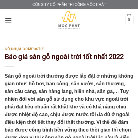
Skip
CÔNG TY CỔ PHẦN THI CÔNG MỘC PHÁT
to
content
0
GỖ NHỰA COMPOSTIE
Báo giá sàn gỗ ngoài trời tốt nhất 2022
Sàn gỗ ngoài trời thường được lắp đặt ở những không
gian như: hồ bơi, ban công, sân vườn, sân thượng,
sàn cầu cảng, sàn hàng lang, hiên nhà, sân ga,… Tuy
nhiên đối với sàn gỗ sử dụng cho khu vực ngoài trời
phải đạt tiêu chuẩn rất khắt khe và có khả năng chịu
được nhiệt độ cao, chịu được nước tối đa dù ở ngoài
điều kiện thời tiết thay đổi thất thường. Vì thể để đảm
bảo được công trình bền vững theo thời gian thì chọn
được đơn vị thi công sàn gỗ ngoài trời lúc này là điều