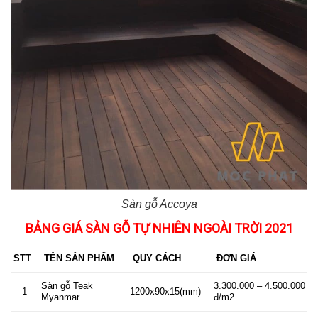
Sàn gỗ Accoya
BẢNG GIÁ SÀN GỖ TỰ NHIÊN NGOÀI TRỜI 2021
STT
TÊN SẢN PHẨM
QUY CÁCH
ĐƠN GIÁ
Sàn gỗ Teak
3.300.000 – 4.500.000
1
1200x90x15(mm)
Myanmar
đ/m2