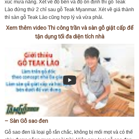
xúc mưa nắng. Xét về độ bền và độ ổn định thì gỗ Teak
Lào đứng thứ 2 chỉ sau gỗ Teak Myanmar. Xét về giá thành
thì sàn gỗ Teak Lào cũng hợp lý và vừa phải.
Xem thêm video Thi công trần và sàn gỗ giật cấp để
tận dụng tối đa diện tích nhà
– Sàn Gỗ sao đen
Gỗ sao đen là loại gỗ rắn chắc, không bị mối mọt và có thể