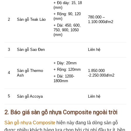
+ Độ dày: 15, 18
(mm)
+ Rộng: 90, 120
780.000 –
(mm)
Sàn gỗ Teak Lào
2
1.100.000đ/m2
+ Dài: 450, 600,
750, 900, 1050
(mm)
Sàn gỗ Sao Đen
Liên hệ
3
+ Dày: 20mm
+ Rộng: 120mm
Sàn gỗ Thermo
1.850.000
4
Ash
-2.250.000đ/m2
+ Dài: 1200-
1800mm
5
Sàn gỗ Accoya
Liên hệ
2. Báo giá sàn gỗ nhựa Composite ngoài trời
Sàn gỗ nhựa Composite
hiện này đang là dòng sàn gỗ
được nhiều khách hàng lựa chọn bởi chi phí đầu tư ít, bền