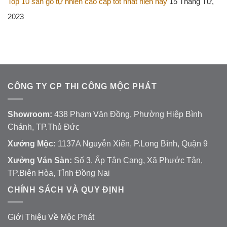
Top 10 sàn gỗ tự nhiên cao cấp tốt nhất hiện nay
15 Tháng Tư,
2023
CÔNG TY CP THI CÔNG MỘC PHÁT
Showroom:
438 Phạm Văn Đồng, Phường Hiệp Bình
Chánh, TP.Thủ Đức
Xưởng Mộc:
1137A Nguyễn Xiển, P.Long Bình, Quận 9
Xưởng Ván Sàn:
Số 3, Ấp Tân Cang, Xã Phước Tân,
TP.Biên Hòa, Tỉnh Đồng Nai
CHÍNH SÁCH VÀ QUY ĐỊNH
Giới Thiệu Về Mộc Phát