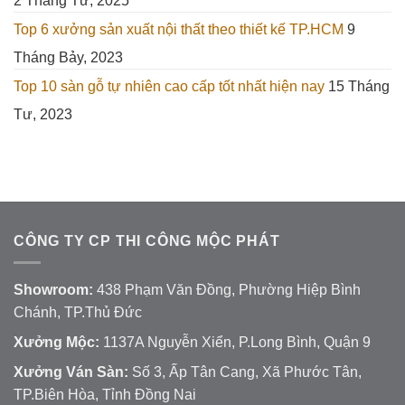
2 Tháng Tư, 2025
Top 6 xưởng sản xuất nội thất theo thiết kế TP.HCM
9
Tháng Bảy, 2023
Top 10 sàn gỗ tự nhiên cao cấp tốt nhất hiện nay
15 Tháng
Tư, 2023
CÔNG TY CP THI CÔNG MỘC PHÁT
Showroom:
438 Phạm Văn Đồng, Phường Hiệp Bình
Chánh, TP.Thủ Đức
Xưởng Mộc:
1137A Nguyễn Xiển, P.Long Bình, Quận 9
Xưởng Ván Sàn:
Số 3, Ấp Tân Cang, Xã Phước Tân,
TP.Biên Hòa, Tỉnh Đồng Nai