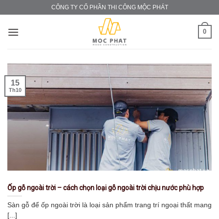
Skip
CÔNG TY CỔ PHẦN THI CÔNG MỘC PHÁT
to
content
0
15
Th10
Ốp gỗ ngoài trời – cách chọn loại gỗ ngoài trời chịu nước phù hợp
Sàn gỗ để ốp ngoài trời là loại sản phẩm trang trí ngoại thất mang
[...]