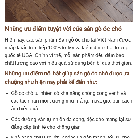
Những ưu điểm tuyệt vời của sàn gỗ óc chó
Hiện nay, các sản phẩm Sàn gỗ óc chó tại Việt Nam được
nhập khẩu trực tiếp 100% từ Mỹ và kiểm định chất lượng
quốc tế USA. Chính vì thế, mỗi sản phẩm đều đảm bảo
chất lượng cao với hiệu quả sử dụng bền bỉ qua thời gian.
Những ưu điểm nổi bật giúp sàn gỗ óc chó được ưa
chuộng như hiện nay phải kể đến như:
Gỗ óc chó tự nhiên có khả năng chống cong vênh và
các tác nhân môi trường như: nắng, mưa, gió, bụi, cách
âm hiệu quả,…
Các đường vân tự nhiên đa dạng, độc đáo mang lại sự
đẳng cấp tinh tế cho không gian
Khả năng chịu lực lớn, chống va đập mạnh, tối ưu cho