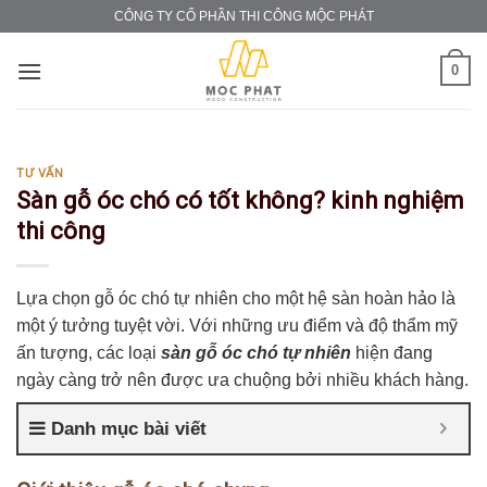
Skip
CÔNG TY CỔ PHẦN THI CÔNG MỘC PHÁT
to
content
0
TƯ VẤN
Sàn gỗ óc chó có tốt không? kinh nghiệm
thi công
Lựa chọn gỗ óc chó tự nhiên cho một hệ sàn hoàn hảo là
một ý tưởng tuyệt vời. Với những ưu điểm và độ thẩm mỹ
ấn tượng, các loại
sàn gỗ óc chó tự nhiên
hiện đang
ngày càng trở nên được ưa chuộng bởi nhiều khách hàng.
Danh mục bài viết