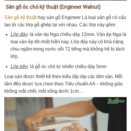
Sàn gỗ óc chó kỹ thuật (Engineer Walnut)
Sàn gỗ kỹ thuật
hay sàn gỗ Engineer Là loại sàn gỗ có cấu
tạo từ các lớp gỗ ghép lại với nhau. Các lớp này gồm:
Lớp đáy
: là ván ép Nga chiều dày 12mm. Ván ép Nga là
loại ván ép tốt nhất hiện nay. Lớp đáy này có khả năng
chịu ngâm trong nước sôi 72 tiếng mà không hề bị tách
lớp.
Lớp trên
: là gỗ óc chó tự nhiên chiều dày 5mm
Loại sàn được thiết kế theo kiểu lắp ráp các tấm sàn. Mỗi
tấm đều được lựa chọn theo
Tiêu chuẩn AA
– không giác
không mắt chết, mắt sống dưới 1cm…