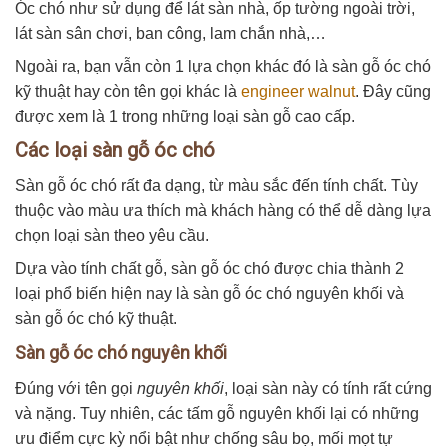
Óc chó như sử dụng để lát sàn nhà, ốp tường ngoài trời,
lát sàn sân chơi, ban công, lam chắn nhà,…
Ngoài ra, bạn vẫn còn 1 lựa chọn khác đó là sàn gỗ óc chó
kỹ thuật hay còn tên gọi khác là
engineer walnut
. Đây cũng
được xem là 1 trong những loại sàn gỗ cao cấp.
Các loại sàn gỗ óc chó
Sàn gỗ óc chó rất đa dạng, từ màu sắc đến tính chất. Tùy
thuộc vào màu ưa thích mà khách hàng có thể dễ dàng lựa
chọn loại sàn theo yêu cầu.
Dựa vào tính chất gỗ, sàn gỗ óc chó được chia thành 2
loại phổ biến hiện nay là sàn gỗ óc chó nguyên khối và
sàn gỗ óc chó kỹ thuật.
Sàn gỗ óc chó nguyên khối
Đúng với tên gọi
nguyên khối
, loại sàn này có tính rất cứng
và nặng. Tuy nhiên, các tấm gỗ nguyên khối lại có những
ưu điểm cực kỳ nổi bật như chống sâu bọ, mối mọt tự