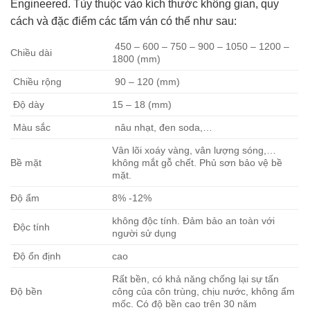
Engineered. Tùy thuộc vào kích thước không gian, quy
cách và đặc điểm các tấm ván có thể như sau:
450 – 600 – 750 – 900 – 1050 – 1200 –
Chiều dài
1800 (mm)
Chiều rộng
90 – 120 (mm)
Độ dày
15 – 18 (mm)
Màu sắc
nâu nhạt, đen soda,…
Vân lõi xoáy vàng, vân lượng sóng,…
Bề mặt
không mắt gỗ chết. Phủ sơn bảo vệ bề
mặt.
Độ ẩm
8% -12%
không độc tính. Đảm bảo an toàn với
Độc tính
người sử dụng
Độ ổn định
cao
Rất bền, có khả năng chống lại sự tấn
Độ bền
công của côn trùng, chịu nước, không ẩm
mốc. Có độ bền cao trên 30 năm