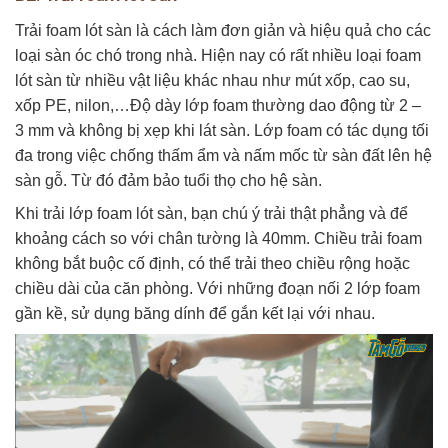
Trải foam lót sàn là cách làm đơn giản và hiệu quả cho các
loại sàn óc chó trong nhà. Hiện nay có rất nhiều loại foam
lót sàn từ nhiều vật liệu khác nhau như mút xốp, cao su,
xốp PE, nilon,…Độ dày lớp foam thường dao động từ 2 –
3 mm và không bị xẹp khi lát sàn. Lớp foam có tác dụng tối
đa trong việc chống thấm ẩm và nấm mốc từ sàn đất lên hệ
sàn gỗ. Từ đó đảm bảo tuổi thọ cho hệ sàn.
Khi trải lớp foam lót sàn, bạn chú ý trải thật phẳng và để
khoảng cách so với chân tường là 40mm. Chiều trải foam
không bắt buộc cố định, có thể trải theo chiều rộng hoặc
chiều dài của căn phòng. Với những đoạn nối 2 lớp foam
gần kề, sử dụng băng dính để gắn kết lại với nhau.