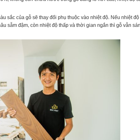
ì màu sắc của gỗ sẽ thay đổi phụ thuộc vào nhiệt độ. Nếu nhiệt độ
 nâu sẫm đậm, còn nhiệt độ thấp và thời gian ngắn thì gỗ vẫn sá