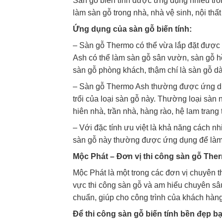
Sàn gỗ biến tính được ứng dụng nhiều trong
làm sàn gỗ trong nhà, nhà vệ sinh, nội thất
Ứng dụng của sàn gỗ biến tính:
– Sàn gỗ Thermo có thể vừa lắp đặt được 
Ash có thể làm sàn gỗ sân vườn, sàn gỗ h
sàn gỗ phòng khách, thậm chí là sàn gỗ d
– Sàn gỗ Thermo Ash thường được ứng dụng
trổi của loại sàn gỗ này. Thường loại sà
hiên nhà, trần nhà, hàng rào, hệ lam trang t
– Với đặc tính ưu việt là khả năng cách n
sàn gỗ này thường được ứng dụng để làm 
Mộc Phát – Đơn vị thi công sàn gỗ The
Mộc Phát là một trong các đơn vị chuyên t
vực thi công sàn gỗ và am hiểu chuyên sâu
chuẩn, giúp cho công trình của khách hàn
Để thi công sàn gỗ biến tính bền đẹp b