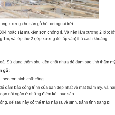
ung xương cho sàn gỗ hồ bơi ngoài trời
04 hoặc sắt mạ kẽm sơn chống rỉ. Và nên làm xương 2 lớp: l
g 1m, và lớp thứ 2 (lớp xương để lắp ván) thả cách khoảng
 hoá. Sử dụng thêm phụ kiện chốt nhựa để đảm bảo tính thẩm mỹ
n gỗ :
 theo ron hình chữ công
hể để đảm bảo công trình của bạn đẹp nhất về mặt thẩm mỹ, và hạ
ạn nối ngắn ở những điểm kết thúc sàn.
óng, để sau này có thể tháo nắp ra vệ sinh, tránh tình trạng bị