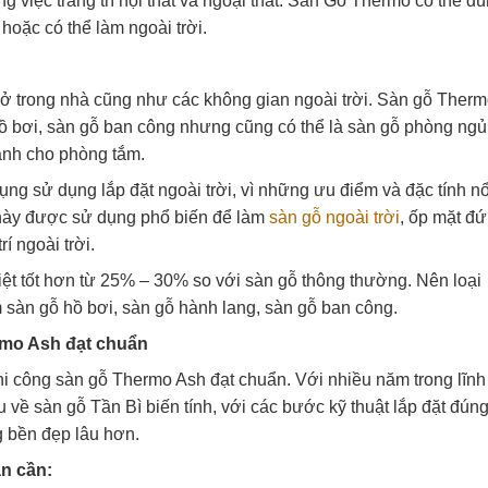
 việc trang trí nội thất và ngoại thất. Sàn Gỗ Thermo có thể d
 hoặc có thể làm ngoài trời.
ở trong nhà cũng như các không gian ngoài trời. Sàn gỗ Ther
ồ bơi, sàn gỗ ban công nhưng cũng có thể là sàn gỗ phòng ngủ
ành cho phòng tắm.
 sử dụng lắp đặt ngoài trời, vì những ưu điểm và đặc tính nổ
n này được sử dụng phổ biến để làm
sàn gỗ ngoài trời
, ốp mặt đ
rí ngoài trời.
hiệt tốt hơn từ 25% – 30% so với sàn gỗ thông thường. Nên loại
sàn gỗ hồ bơi, sàn gỗ hành lang, sàn gỗ ban công.
rmo Ash đạt chuẩn
hi công sàn gỗ Thermo Ash đạt chuẩn. Với nhiều năm trong lĩnh
 về sàn gỗ Tần Bì biến tính, với các bước kỹ thuật lắp đặt đún
g bền đẹp lâu hơn.
ạn cần: