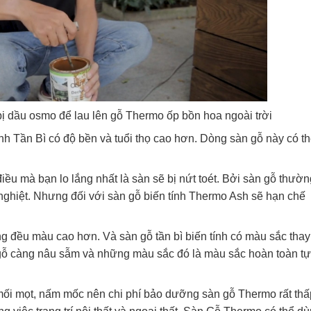
ị dầu osmo để lau lên gỗ Thermo ốp bồn hoa ngoài trời
 tính Tần Bì có độ bền và tuổi thọ cao hơn. Dòng sàn gỗ này có t
 điều mà bạn lo lắng nhất là sàn sẽ bị nứt toét. Bởi sàn gỗ thườ
c nghiệt. Nhưng đối với sàn gỗ biến tính Thermo Ash sẽ hạn chế
ồng đều màu cao hơn. Và sàn gỗ tần bì biến tính có màu sắc thay
 gỗ càng nâu sẫm và những màu sắc đó là màu sắc hoàn toàn tự
 mối mọt, nấm mốc nên chi phí bảo dưỡng sàn gỗ Thermo rất thấ