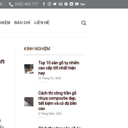
00
0362.693.777
GHIỆM
BÁO CHÍ
LIÊN HỆ
KINH NGHIỆM
àn
Top 10 sàn gỗ tự nhiên
cao cấp tốt nhất hiện
nay
15 Tháng Tư, 2023
Cách thi công trần gỗ
nhựa compostie đẹp,
tiết kiệm và có độ bền
cao
3 Tháng Năm, 2021
a
ấy