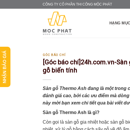
Skip
CÔNG TY CỔ PHẦN THI CÔNG MỘC PHÁT
to
content
HẠNG MỤC
NHẬN BÁO GIÁ
GÓC BÁO CHÍ
[Góc báo chí]24h.com.vn-Sàn 
gỗ biến tính
Sàn gỗ Thermo Ash đang là một trong c
đánh giá cao, bởi các ưu điểm mà dòng
này mời bạn xem chi tiết qua bài viết dư
Sàn gỗ Thermo Ash là gì?
Còn gọi là sàn gỗ gia nhiệt hoặc sàn gỗ b
nhiệt, xử lý gỗ bằng cách sấy gỗ về độ ẩm