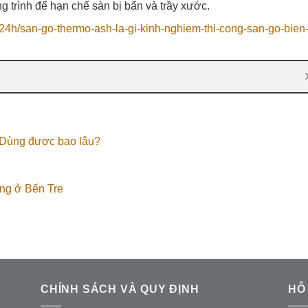
g trình để hạn chế sàn bị bẩn và trầy xước.
-24h/san-go-thermo-ash-la-gi-kinh-nghiem-thi-cong-san-go-bien
 Dùng được bao lâu?
ợng ở Bến Tre
CHÍNH SÁCH VÀ QUY ĐỊNH
HỖ