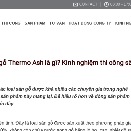
CONTACT
08:00 - 17:
 THI CÔNG
SẢN PHẨM
TƯ VẤN
HOẠT ĐỘNG CÔNG TY
KINH N
gỗ Thermo Ash là gì? Kinh nghiệm thi công s
ác loại sàn gỗ được khá nhiều các chuyên gia trong nghề
 sản phẩm này mang lại. Để hiểu rõ hơn về dòng sản phẩm
ới đây.
iến tính. Đây là loại sàn gỗ được sản xuất theo phương pháp gi
 0%, không còn chứa nước trong gỗ bằng lò hơi cao, nhiệt độ s