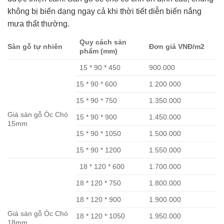
không bị biến dạng ngay cả khi thời tiết diễn biến nắng
mưa thất thường.
Quy cách sản
Sàn gỗ tự nhiên
Đơn giá VNĐ/m2
phẩm (mm)
15 * 90 * 450
900.000
15 * 90 * 600
1.200.000
15 * 90 * 750
1.350.000
Giá sàn gỗ Óc Chó
15 * 90 * 900
1.450.000
15mm
15 * 90 * 1050
1.500.000
15 * 90 * 1200
1.550.000
18 * 120 * 600
1.700.000
18 * 120 * 750
1.800.000
18 * 120 * 900
1.900.000
Giá sàn gỗ Óc Chó
18 * 120 * 1050
1.950.000
18mm