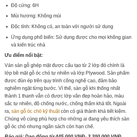
Độ cứng: 6H
Mùi hương: Không mùi
Độc tính: Không có, an toàn với người sử dụng
Ứng dụng phổ biến: Sử dụng được cho mọi không gian
và kiến trúc nhà
Ưu điểm nổi bật:
Ván sàn gỗ ghép mặt được cấu tạo từ 2 lớp đó chính là
lớp bề mặt gỗ óc chó tự nhiên và lớp Plywood. Sản phẩm
được đùn ép trên quy trình công nghệ cao, đảm bảo
nghiêm ngặt từng bước. Vì thế, sàn gỗ khi thống nhất
thành 1 thanh vẫn có được lớp vân đẹp hoàn hảo, màu
sắc tự nhiên, độ chống nước, chống thấm khá tốt. Ngoài
ra,
sàn gỗ óc chó kỹ thuật
còn có giá thành khá tiết kiệm.
Chúng vô cùng phù hợp cho những ai đang yêu thích sàn
gỗ óc chó nhưng ngân sách còn hạn chế.
Báo giá: Dao động từ 445.000 VNĐ- 3.200.000 VNĐ