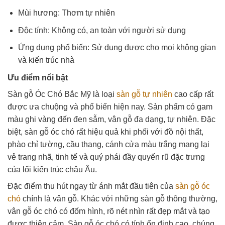
Mùi hương: Thơm tự nhiên
Độc tính: Không có, an toàn với người sử dụng
Ứng dụng phổ biến: Sử dụng được cho mọi không gian
và kiến trúc nhà
Ưu điểm nổi bật
Sàn gỗ Óc Chó Bắc Mỹ là loại
sàn gỗ tự nhiên
cao cấp rất
được ưa chuộng và phổ biến hiện nay. Sản phẩm có gam
màu ghi vàng đến đen sẫm, vân gỗ đa dạng, tự nhiên. Đặc
biệt, sàn gỗ óc chó rất hiệu quả khi phối với đồ nội thất,
phào chỉ tường, cầu thang, cánh cửa màu trắng mang lại
vẻ trang nhã, tinh tế và quý phái đầy quyến rũ đặc trưng
của lối kiến trúc châu Âu.
Đặc điểm thu hút ngay từ ánh mắt đầu tiên của
sàn gỗ óc
chó
chính là vân gỗ. Khác với những sàn gỗ thông thường,
vân gỗ óc chó có đốm hình, rõ nét nhìn rất đẹp mắt và tạo
được thiện cảm. Sàn gỗ óc chó có tính ổn định cao, chúng