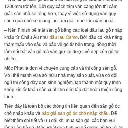
1200mm trở lên. Bởi quy cách tấm ván càng lớn thì cảm
giác sàn nhà sẽ rộng hơn, thay vì việc sử dụng ván quy
cách quá nhỏ sẽ mang lại cảm giác như tấm ván bị nát.
– Nên Finish bề mặt sàn gỗ bằng các loại dầu lau gỗ nhập
khẩu từ Châu Âu như
dầu lau Osmo
. Bởi dầu có khả năng
thẩm thấu vào sâu và bảo vệ gỗ từ bên trong, đồng thời
làm nổi bật vân gỗ mà vẫn giữ lại được vẻ đẹp của gỗ tự
nhiên.
Mộc Phát là đơn vị chuyên cung cấp và thi công sàn gỗ.
Với thế mạnh vừa sở hữu nhà máy sản xuất, vừa có đội
ngũ thi công dày dạn kinh nghiệm, tạo thành một quy trình
khép kín từ khâu sản xuất cho đến lắp đặt hoàn thiện công
trình.
Trên đây là toàn bộ các thông tin liên quan đến sàn gỗ óc
chó nhập khẩu và
báo giá sàn gỗ óc chó nhập khẩu
. Để
biết thêm chi tiết và ưu đãi khi mua sàn gỗ, các bạn vui
lòng liên hệ với Mộc Phát qua hotline để được hỗ trợ và tư