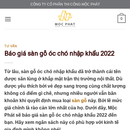
Skip
CÔNG TY CỔ PHẦN THI CÔNG MỘC PHÁT
to
content
0
TƯ VẤN
Báo giá sàn gỗ óc chó nhập khẩu 2022
Từ lâu, sàn gỗ óc chó nhập khẩu đã trở thành cái tên
được săn lùng ở khắp mặt trận thị trường nội thất. Dù
được yêu thích bởi vẻ đẹp sang trọng cùng chất lượng
không có điểm gì chê, nhưng nhiều người vẫn băn
khoăn khi quyết định mua loại
sàn gỗ
này. Bởi lẽ mức
giá chính là rào cản lớn nhất của họ. Dưới đây, Mộc
Phát sẽ báo giá sàn gỗ óc chó nhập khẩu 2022 đến
bạn. Hãy xem ngân sách này có phù hợp với kinh tế
gia đình mình không nhé!