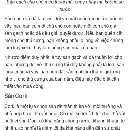
Sàn gạch cho chó mèo thoải mái chạy nhảy mà không sợ
xước
Sàn gạch và đá làm việc tốt với vật nuôi ở mọi lứa tuổi. Vì
vậy, nếu bạn có một chú chó con hoặc một con chó già,
sàn gạch hoặc đá đều giải quyết được. Nếu bạn quên cắt
móng cho thú cưng, bạn không phải lo lắng về việc chúng
làm trầy xước hay làm hỏng sàn nhà của bạn.
Nhược điểm duy nhất là tuy sàn gạch và đá thuận lợi cho
bạn, nhưng đối với thú cưng thì đây không phải là loại sàn
thoải mái. Vì vậy, bạn nên đặt sẵn một tấm thảm, giường
nhỏ… cho thú cưng của bạn nằm, điều này đặc biệt cần
thiết vào mùa đông.
Sàn Cork
Cork là một lựa chọn sàn rất thân thiện với môi trường và
phù hợp hơn cho vật nuôi. Có một số lợi ích tốt cho chủ vật
nuôi vì sàn Cork có khả năng chống nước, kháng khuẩn tự
nhiên, có nghĩa là giảm tối đa khả năng dẫn đến sự phát