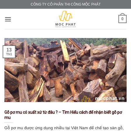
Skip
CÔNG TY CỔ PHẦN THI CÔNG MỘC PHÁT
to
content
0
13
Th1
Gỗ pơ mu có xuất xứ từ đâu ? – Tìm Hiểu cách để nhận biết gỗ pơ
mu
Gỗ pơ mu được ứng dụng nhiều tại Việt Nam để chế tạo sàn gỗ,