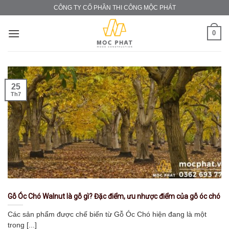
Skip
CÔNG TY CỔ PHẦN THI CÔNG MỘC PHÁT
to
content
0
25
Th7
Gỗ Óc Chó Walnut là gỗ gì? Đặc điểm, ưu nhược điểm của gỗ óc chó
Các sản phẩm được chế biến từ Gỗ Óc Chó hiện đang là một
trong [...]