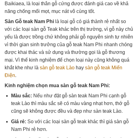
Baikiaea, là loại thân gỗ cứng được đánh giá cao về khả
năng chống mối mọt, mục nát vô cùng tốt.
Sàn Gỗ teak Nam Phi
là loại gỗ có giá thành rẻ nhất so
với các loại sàn gỗ Teak khác trên thị trường, vì gỗ này chủ
yếu là được trồng chứ không phải gỗ nguyên sinh tự nhiên
vì thời gian sinh trưởng của gỗ teak Nam Phi nhanh chóng
được khai thác và sử dụng và thường gọi là gỗ thương
mại. Vì thế kinh nghiệm để chọn loại này cũng không quá
khắt khe như là
sàn gỗ teak Lào
hay
sàn gỗ teak Miến
Điện
.
Kinh nghiệm chọn mua sàn gỗ teak Nam Phi:
Màu sắc:
Nếu như đặt gỗ sàn teak Nam Phi cạnh gỗ
teak Lào thì màu sắc sẽ có màu vàng nhạt hơn, thớ gỗ
cũng sẽ không được đều và đẹp như sàn teak Lào.
Giá rẻ:
So với các loại sàn gỗ teak khác thì giá sàn gỗ
Nam Phi rẻ hơn.