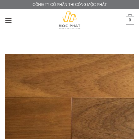
Skip
CÔNG TY CỔ PHẦN THI CÔNG MỘC PHÁT
to
content
0