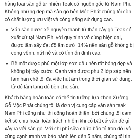
hàng loại sàn gỗ tự nhiên Teak có nguồn gốc từ Nam Phi.
Không những đẹp mà sàn gỗ bên Mộc Phát chúng tôi còn
có chất lượng ưu việt và công năng sử dụng cao.
Ván sàn được xẻ nguyên thanh từ thân cây gỗ Teak có
xuất xứ tại Nam Phi với quy trình vô cùng hiện đại,
được tẩm sấy đạt độ ẩm dưới 14% nên sàn gỗ không bị
cong vênh, nứt nẻ và có tính ổn định cao.
Bề mặt được phủ một lớp sơn dầu nên rất bóng đẹp và
không bị trầy xước. Cạnh ván được phủ 2 lớp sáp nến
làm hạn chế tối đa việc hút ẩm trong thời gian sử dụng,
từ đó làm tăng độ bền cho sàn.
Khách hàng hoàn toàn có thể tin tưởng lựa chọn Xưởng
Gỗ Mộc Phát chúng tôi là đơn vị cung cấp ván sàn teak
Nam Phi cũng như thi công hoàn thiện, bởi chúng tôi cam
kết sẽ chịu hoàn toàn trách nhiệm khi có bất cứ vấn đề gì
xảy ra với sàn gỗ. Với chi phí sửa chữa bảo trì trọn đời vô
cùng cạnh tranh và bảo hành lên đến 5 năm, chúng tôi tin