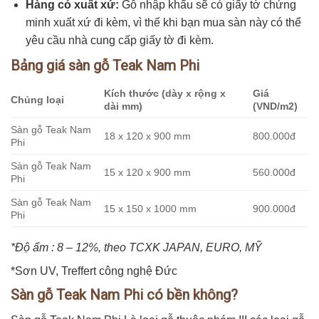
Hàng có xuất xứ:
Gỗ nhập khẩu sẽ có giấy tờ chứng
minh xuất xứ đi kèm, vì thế khi bạn mua sàn này có thể
yêu cầu nhà cung cấp giấy tờ đi kèm.
Bảng giá sàn gỗ Teak Nam Phi
Kích thước (dày x rộng x
Giá
Chủng loại
dài mm)
(VND/m2)
Sàn gỗ Teak Nam
18 x 120 x 900 mm
800.000đ
Phi
Sàn gỗ Teak Nam
15 x 120 x 900 mm
560.000đ
Phi
Sàn gỗ Teak Nam
15 x 150 x 1000 mm
900.000đ
Phi
*Độ ẩm : 8 – 12%, theo TCXK JAPAN, EURO, MỸ
*Sơn UV, Treffert công nghệ Đức
Sàn gỗ Teak Nam Phi có bền không?