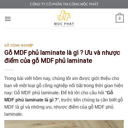
Skip
CÔNG TY CỔ PHẦN THI CÔNG MỘC PHÁT
to
content
0
GỖ CÔNG NGHIỆP
Gỗ MDF phủ laminate là gì ? Ưu và nhược
điểm của gỗ MDF phủ laminate
Trong bài viết hôm nay, chúng tôi xin được giới thiệu cho
bạn về một loại gỗ công nghiệp nổi bật trong thời gian hiện
nay: Gỗ MDF phủ laminate. Để trả lời cho câu hỏi “
Gỗ
MDF phủ laminate là gì ?
”, trước tiên chúng ta cần biết gỗ
MDF là gì và những ưu, nhược điểm của gỗ MDF phủ
laminate.