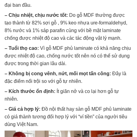
đại ban đầu.
– Chịu nhiệt, chịu nước tốt:
Do gỗ MDF thường được
tạo thành từ 82% sợi gỗ , 9% keo nhựa ure-formaldehyd,
8% nước và 1% sáp parafin cùng với bề mặt laminate
chống được nhiệt độ cao và các tác động vật lý mạnh.
– Tuổi thọ cao:
Vì gỗ MDF phủ laminate có khả năng chịu
được nhiệt độ cao, chống nước tốt nên nó có thể sử dụng
được trong thời gian lâu dài.
– Không bị cong vênh, nứt, mối mọt tấn công:
Đây là
đặc điểm nổi trội so với gỗ tự nhiên.
– Kích thước ổn định:
Ít giãn nở và co lại hơn gỗ tự
nhiên.
– Giá cả hợp lý:
Đồ nội thất hay sàn gỗ MDF phủ laminate
có giá thành tương đối hợp lý với “ví tiền” của người tiêu
dùng Việt Nam.