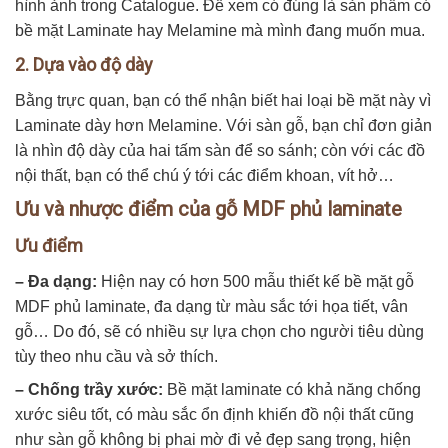
hình ảnh trong Catalogue. Để xem có đúng là sản phẩm có
bề mặt Laminate hay Melamine mà mình đang muốn mua.
2. Dựa vào độ dày
Bằng trực quan, bạn có thể nhận biết hai loại bề mặt này vì
Laminate dày hơn Melamine. Với
sàn gỗ
, bạn chỉ đơn giản
là nhìn độ dày của hai tấm sàn để so sánh; còn với các đồ
nội thất, bạn có thể chú ý tới các điểm khoan, vít hở…
Ưu và nhược điểm của gỗ MDF phủ laminate
Ưu điểm
– Đa dạng:
Hiện nay có hơn 500 mẫu thiết kế bề mặt gỗ
MDF phủ laminate, đa dạng từ màu sắc tới họa tiết, vân
gỗ… Do đó, sẽ có nhiều sự lựa chọn cho người tiêu dùng
tùy theo nhu cầu và sở thích.
– Chống trầy xước:
Bề mặt laminate có khả năng chống
xước siêu tốt, có màu sắc ổn định khiến đồ nội thất cũng
như sàn gỗ không bị phai mờ đi vẻ đẹp sang trọng, hiện