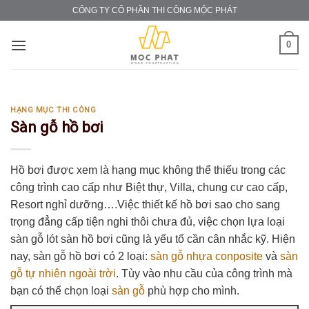
Skip
CÔNG TY CỔ PHẦN THI CÔNG MỘC PHÁT
to
content
0
HẠNG MỤC THI CÔNG
Sàn gỗ hồ bơi
Hồ bơi được xem là hạng mục không thể thiếu trong các
công trình cao cấp như Biệt thự, Villa, chung cư cao cấp,
Resort nghỉ dưỡng….Việc thiết kế hồ bơi sao cho sang
trọng đẳng cấp tiện nghi thôi chưa đủ, việc chọn lựa loại
sàn gỗ lót sàn hồ bơi cũng là yếu tố cần cân nhắc kỹ. Hiện
nay, sàn gỗ hồ bơi có 2 loại:
sàn gỗ nhựa conposite
và
sàn
gỗ tự nhiên ngoài trời
. Tùy vào nhu cầu của công trình mà
bạn có thể chọn loại
sàn gỗ
phù hợp cho mình.