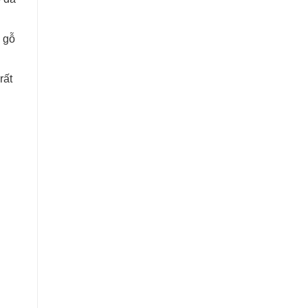
 gỗ
rất