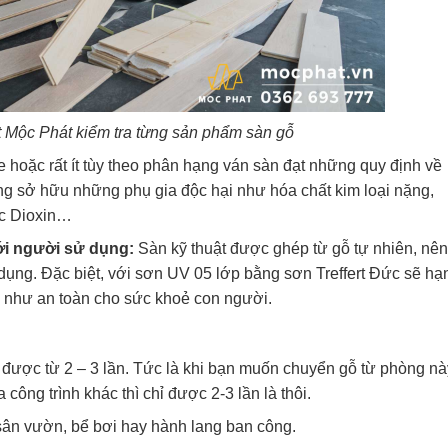
t Mộc Phát kiểm tra từng sản phẩm sàn gỗ
 hoặc rất ít tùy theo phân hạng ván sàn đạt những quy định về
g sở hữu những phụ gia độc hại như hóa chất kim loại nặng,
ốc Dioxin…
với người sử dụng:
Sàn kỹ thuật được ghép từ gỗ tự nhiên, nên
dụng. Đặc biệt, với sơn UV 05 lớp bằng sơn Treffert Đức sẽ hạ
g như an toàn cho sức khoẻ con người.
 được từ 2 – 3 lần. Tức là khi bạn muốn chuyển gỗ từ phòng nà
công trình khác thì chỉ được 2-3 lần là thôi.
 sân vườn, bể bơi hay hành lang ban công.