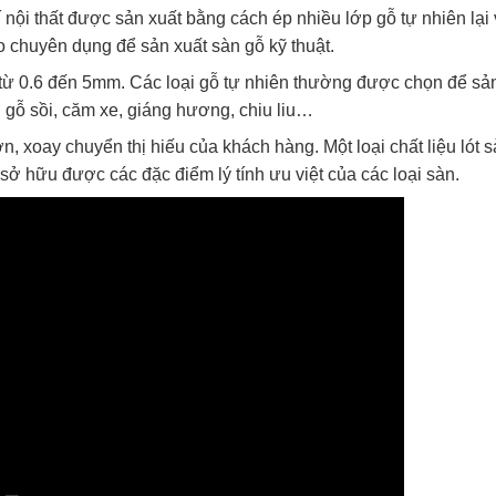
í nội thất được sản xuất bằng cách ép nhiều lớp gỗ tự nhiên lại 
 chuyên dụng để sản xuất sàn gỗ kỹ thuật.
 từ 0.6 đến 5mm. Các loại gỗ tự nhiên thường được chọn để sả
: gỗ sồi, căm xe, giáng hương, chiu liu…
ớn, xoay chuyển thị hiếu của khách hàng. Một loại chất liệu lót 
ở hữu được các đặc điểm lý tính ưu việt của các loại sàn.