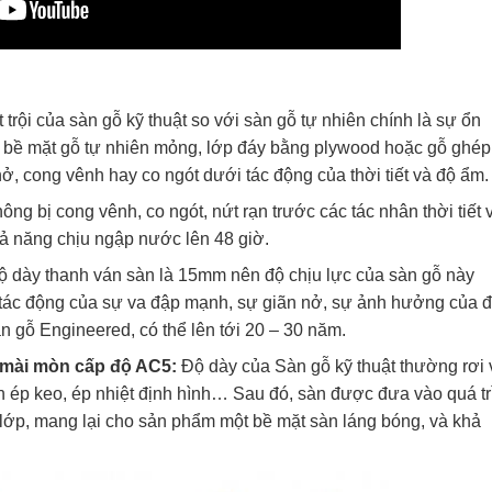
trội của sàn gỗ kỹ thuật so với sàn gỗ tự nhiên chính là sự ổn
ớp bề mặt gỗ tự nhiên mỏng, lớp đáy bằng plywood hoặc gỗ ghép
ở, cong vênh hay co ngót dưới tác động của thời tiết và độ ẩm.
ng bị cong vênh, co ngót, nứt rạn trước các tác nhân thời tiết 
ả năng chịu ngập nước lên 48 giờ.
độ dày thanh ván sàn là 15mm nên độ chịu lực của sàn gỗ này
 tác động của sự va đập mạnh, sự giãn nở, sự ảnh hưởng của 
àn gỗ Engineered, có thể lên tới 20 – 30 năm.
 mài mòn cấp độ AC5:
Độ dày của Sàn gỗ kỹ thuật thường rơi
 ép keo, ép nhiệt định hình… Sau đó, sàn được đưa vào quá tr
lớp, mang lại cho sản phẩm một bề mặt sàn láng bóng, và khả