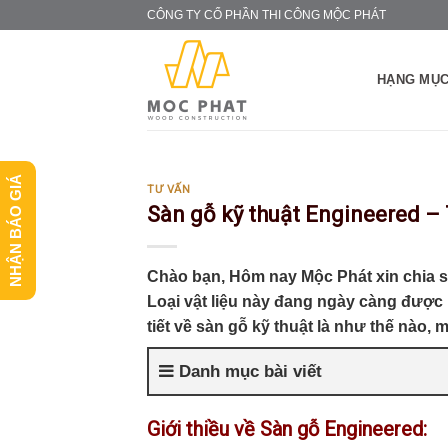
Skip
CÔNG TY CỔ PHẦN THI CÔNG MỘC PHÁT
to
content
HẠNG MỤC
NHẬN BÁO GIÁ
TƯ VẤN
Sàn gỗ kỹ thuật Engineered –
Chào bạn, Hôm nay Mộc Phát xin chia sẻ
Loại vật liệu này đang ngày càng được
tiết về sàn gỗ kỹ thuật là như thế nào, m
Danh mục bài viết
Giới thiều về Sàn gỗ Engineered: