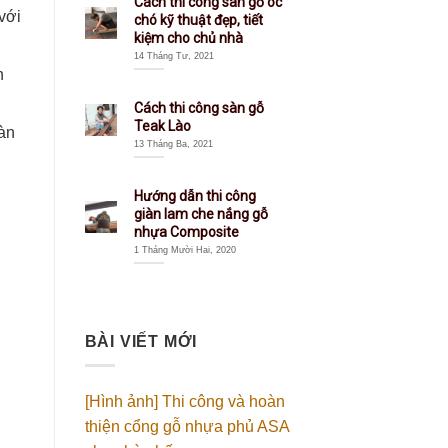
Cách thi công sàn gỗ óc
với
chó kỹ thuật đẹp, tiết
kiệm cho chủ nhà
14 Tháng Tư, 2021
n
Cách thi công sàn gỗ
Teak Lào
sàn
13 Tháng Ba, 2021
Hướng dẫn thi công
giàn lam che nắng gỗ
nhựa Composite
1 Tháng Mười Hai, 2020
BÀI VIẾT MỚI
[Hình ảnh] Thi công và hoàn
thiện cổng gỗ nhựa phủ ASA