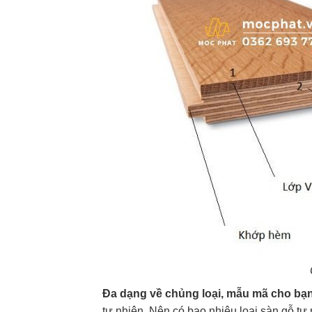
Đa dạng về chủng loại, mẫu mã cho bạn
tự nhiên. Nên có bao nhiêu loại sàn gỗ tự 